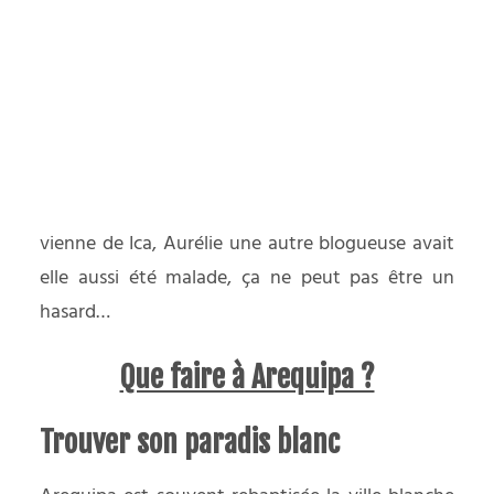
yager responsable
cloîtrés. J’aurai quelques forces pour aller
chercher des médocs et de l’eau. Le récit de ces 2
PODCAST
jours n’étant pas folichon, je vous propose de
découvrir les jours suivants et ce que vous
pouvez faire à Arequipa (une fois rétabli).
Un conseil, ne mangez rien mais rien de rien qui
vienne de Ica, Aurélie une autre blogueuse avait
elle aussi été malade, ça ne peut pas être un
hasard…
Que faire à Arequipa ?
Trouver son paradis blanc