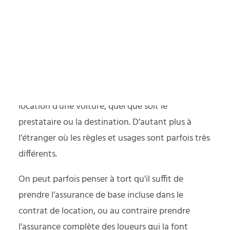
yager responsable
Les garanties de serenizen
Tarif serenizen (CDW LDW, dommages et vols)
PODCAST
C’est une question plus complexe qu’il n’y parait
et il faut être très attentif à l’assurance lors de la
location d’une voiture, quel que soit le
prestataire ou la destination. D’autant plus à
l’étranger où les règles et usages sont parfois très
différents.
On peut parfois penser à tort qu’il suffit de
prendre l’assurance de base incluse dans le
contrat de location, ou au contraire prendre
l’assurance complète des loueurs qui la font