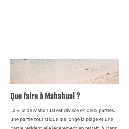
yager responsable
PODCAST
Que faire à Mahahual ?
La ville de Mahahual est divisée en deux parties,
une partie touristique qui longe la plage et une
partie résidentielle légèrement en retrait. Autant