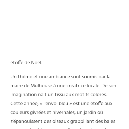
yager responsable
Nous démarrons ces découvertes de Noël à
Mulhouse. Nous retrouvons avec plaisir les ruelles
du centre ville et ses édifices colorés, sontemple
PODCAST
protestant magistral. Mulhouse a une longue
histoire liée à l’industrie du textile et l’impression
sur étoffes. Chaque Noël, ce savoir faire fait
l’objet d’un rituel immuable : la création d’une
étoffe de Noël.
Un thème et une ambiance sont soumis par la
maire de Mulhouse à une créatrice locale. De son
imagination nait un tissu aux motifs colorés.
Cette année, « l’envol bleu » est une étoffe aux
couleurs givrées et hivernales, un jardin où
s’épanouissent des oiseaux grappillant des baies