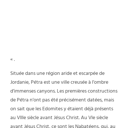
yager responsable
Vous avez sans aucun doute déjà vu ou entendu
parler du site de Pétra en Jordanie. Cette
PODCAST
ancienne cité Nabatéenne est classée au
patrimoine mondial de l’UNESCO depuis 1985. En
2007, elle est même entrée dans le classement
très sélect des » 7 nouvelles merveilles du monde
« .
Située dans une région aride et escarpée de
Jordanie, Pétra est une ville creusée à l’ombre
d’immenses canyons. Les premières constructions
de Pétra n’ont pas été précisément datées, mais
on sait que les Edomites y étaient déjà présents
au VIIIe siècle avant Jésus Christ. Au VIe siècle
avant Jésus Christ, ce sont les Nabatéens, qui, au