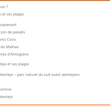
voir ?
jo et ses plages
surprenant
coin de paradis
orto Covo
a do Malhao
unes d’Almograve
tejo et ses plages
 l’Alentejo – parc naturel du sud ouest alentejano
centine
Alentejo