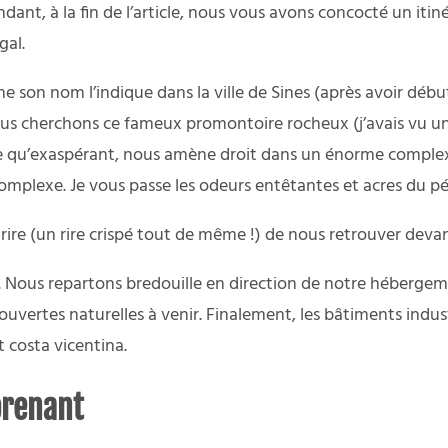
nt, à la fin de l’article, nous vous avons concocté un itin
gal.
e son nom l’indique dans la ville de Sines (après avoir déb
), nous cherchons ce fameux promontoire rocheux (j’avais vu 
tile qu’exaspérant, nous amène droit dans un énorme comple
 complexe. Je vous passe les odeurs entêtantes et acres du
rire (un rire crispé tout de même !) de nous retrouver deva
 Nous repartons bredouille en direction de notre hébergement.
rtes naturelles à venir. Finalement, les bâtiments industri
 costa vicentina.
prenant