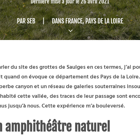
Dernière mise à jour le 26 avril 2021
PAR
SEB
|
DANS
FRANCE
,
PAYS DE LA LOIRE
 du site des grottes de Saulges en ces termes, j’ai pour 
it quand on évoque ce département des Pays de la Loire. 
uperbe canyon et un réseau de galeries souterraines inso
ité cette vallée, des traces de leur passage sont encore
nus jusqu’à nous. Cette expérience m’a bouleversé.
n amphithéâtre naturel