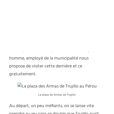
yager responsable
PODCAST
Sur l’impressionnante plaza de armas, un jeune
homme, employé de la municipalité nous
propose de visiter cette dernière et ce
gratuitement.
La plaza de Armas de Trujillo
Au départ, un peu méfiants, on se laisse vite
prendre au jeu sans se douter que Trujillo avait