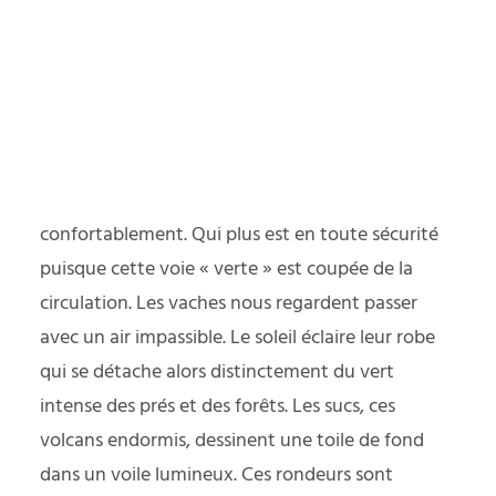
yager responsable
PODCAST
Un long ruban d’asphalte de la via fluvia nous
guide. Je préfère des matières moins artificielles,
mais cela permet aussi aux rollers, fauteuils
roulants, poussettes et piétons de se promener
confortablement. Qui plus est en toute sécurité
puisque cette voie « verte » est coupée de la
circulation. Les vaches nous regardent passer
avec un air impassible. Le soleil éclaire leur robe
qui se détache alors distinctement du vert
intense des prés et des forêts. Les sucs, ces
volcans endormis, dessinent une toile de fond
dans un voile lumineux. Ces rondeurs sont