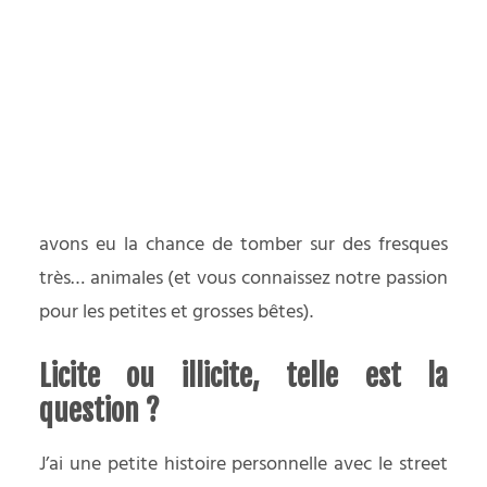
yager responsable
Comme nous avions prévu de rejoindre
le parc de
Thabor
le dimanche à midi pour une
PODCAST
déambulation originale, nous avons choisi un
itinéraire en boucle permettant de relier notre
hôtel (Ibis centre gare sud) jusqu’à ce parc.
Et le hasard a bien fait les choses puisque nous
avons eu la chance de tomber sur des fresques
très… animales (et vous connaissez notre passion
pour les petites et grosses bêtes).
Licite ou illicite, telle est la
question ?
J’ai une petite histoire personnelle avec le street