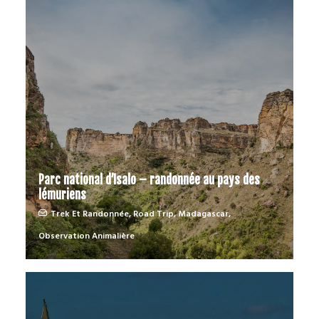
Parc national d’Isalo – randonnée au pays des
lémuriens
Trek Et Randonnée
,
Road Trip
,
Madagascar
,
Observation Animalière