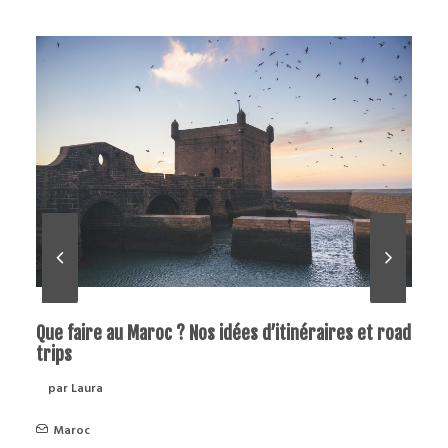
raires et road
Où dormir à Marrakech au Maroc ? Les mei
hotels et riads
par Laura
Maroc