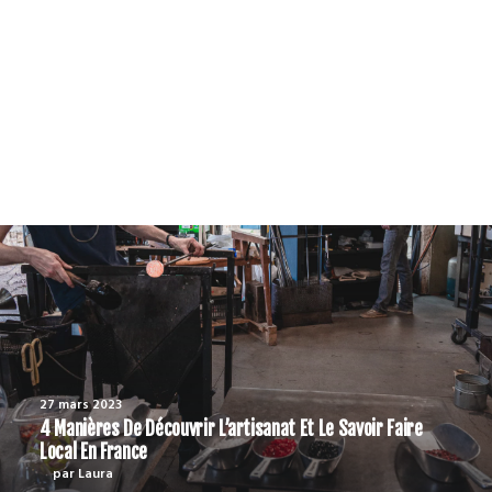
yager responsable
PODCAST
27 mars 2023
4 Manières De Découvrir L’artisanat Et Le Savoir Faire
Local En France
par Laura