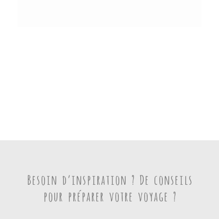
Où dormir à Gran Canaria ? Notre sélection d’hôtels
par Laura
Espagne
,
Le Logement
9 juillet 2026
Besoin d’inspiration ? De conseils
pour préparer votre voyage ?