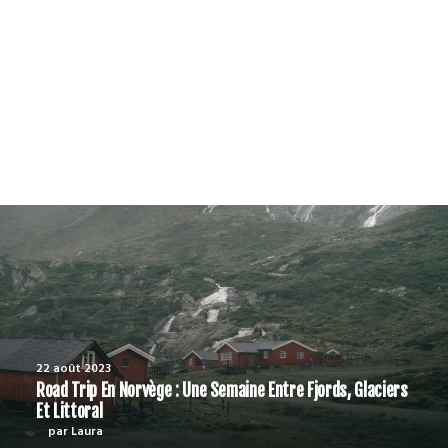
yager responsable
PODCAST
22 août 2023
Road Trip En Norvège : Une Semaine Entre Fjords, Glaciers
Et Littoral
par Laura