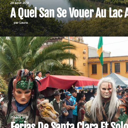
28 août 2013
A Quel San Se Vouer Au Lac A
par Laura
21 août 2013
Ferias De Santa Clara Et Solo