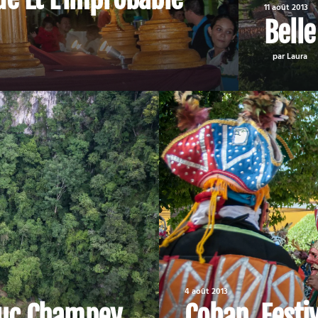
11 août 2013
Belle
par Laura
4 août 2013
muc Champey
Coban, Festi