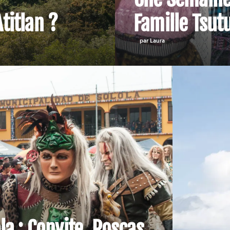
titlan ?
Famille Tsutu
par Laura
la : Convite, Roscas