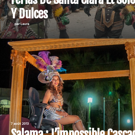
Y Dulces
par Laura
7 août 2013
Salama : L’impossible Casca