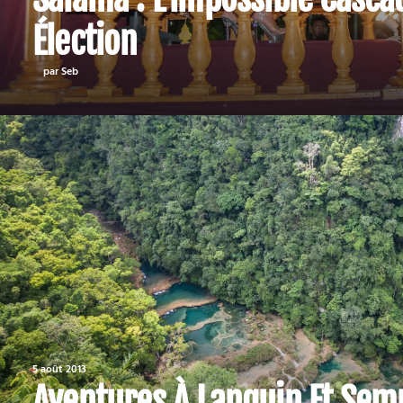
Élection
par Seb
5 août 2013
Aventures À Lanquin Et Se