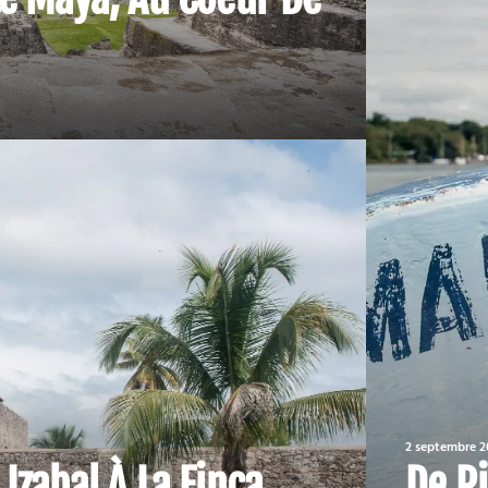
2 septembre 2
Izabal À La Finca
De Ri