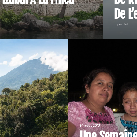
De L’
par Seb
24 août 2013
Une Semaine