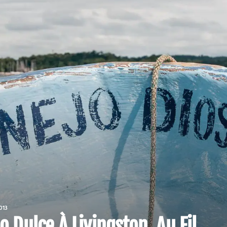
013
o Dulce À Livingston, Au Fil