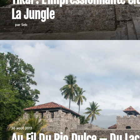
La Jungle
par Seb
30 août 2013
Au Fil Du Rio Dulce – Du Lac 