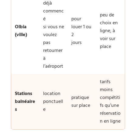
déjà
commenc
peu de
é
pour
choix en
Olbia
si vous ne
louer 1 ou
ligne, à
(ville)
voulez
2
voir sur
pas
jours
place
retourner
à
l’aéroport
tarifs
moins
Stations
location
pratique
compétiti
balnéaire
ponctuell
sur place
fs qu’une
s
e
réservatio
n en ligne