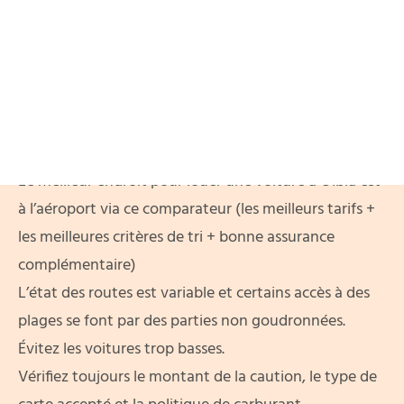
yager responsable
PODCAST
Location de voiture à Olbia : l’essentiel
en bref
Le meilleur endroit pour louer une voiture à Olbia est
à l’aéroport
via ce comparateur
(les meilleurs tarifs +
les meilleures critères de tri + bonne assurance
complémentaire)
L’état des routes est variable et certains accès à des
plages se font par des parties non goudronnées.
Évitez les voitures trop basses.
Vérifiez toujours le montant de la caution, le type de