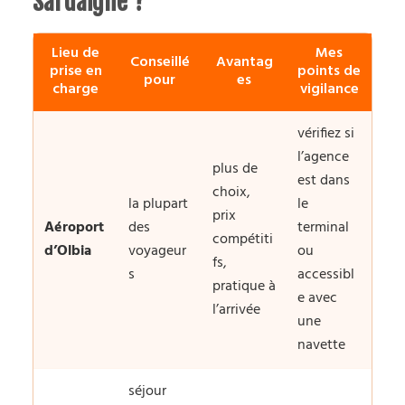
Sardaigne ?
Lieu de
Mes
Conseillé
Avantag
prise en
points de
pour
es
charge
vigilance
vérifiez si
l’agence
plus de
est dans
choix,
la plupart
le
prix
Aéroport
des
terminal
compétiti
d’Olbia
voyageur
ou
fs,
s
accessibl
pratique à
e avec
l’arrivée
une
navette
séjour