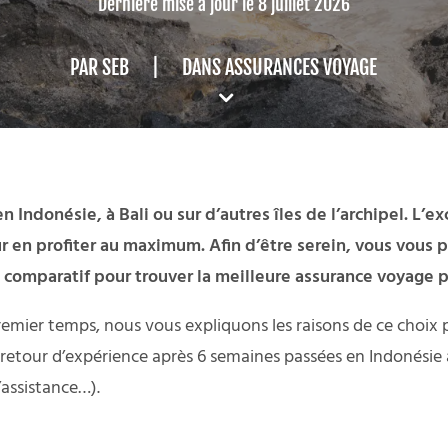
Dernière mise à jour le 8 juillet 2026
PAR
SEB
|
DANS
ASSURANCES VOYAGE
ndonésie, à Bali ou sur d’autres îles de l’archipel. L’exc
 en profiter au maximum. Afin d’être serein, vous vous po
 comparatif pour trouver la meilleure assurance voyage po
remier temps, nous vous expliquons les raisons de ce choi
re retour d’expérience après 6 semaines passées en Indonésie
’assistance…).