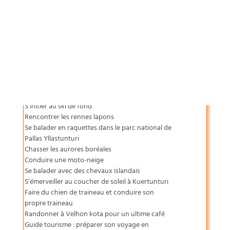
yager responsable
PODCAST
SOMMAIRE
Notre arrivée à Akaslompolo
Randonner de Askaslampolo à Kesangin Keidas
Tester le contraste saisissant entre sauna et ice
dipping
S’initier au ski de fond
Rencontrer les rennes lapons
Se balader en raquettes dans le parc national de
Pallas Yllastunturi
Chasser les aurores boréales
Conduire une moto-neige
Se balader avec des chevaux islandais
S’émerveiller au coucher de soleil à Kuertunturi
Faire du chien de traineau et conduire son
propre traineau
Randonner à Velhon kota pour un ultime café
Guide tourisme : préparer son voyage en