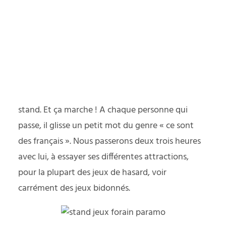
yager responsable
PODCAST
Obvi nous montre l’exemple au tir
à la carabine
Mais non, en fait il a juste envie de voir ce que ces
gringos font là, taper un peu la discut’ et profiter
de notre présence pour attirer les gens vers son
stand. Et ça marche ! A chaque personne qui
passe, il glisse un petit mot du genre « ce sont
des français ». Nous passerons deux trois heures
avec lui, à essayer ses différentes attractions,
pour la plupart des jeux de hasard, voir
carrément des jeux bidonnés.