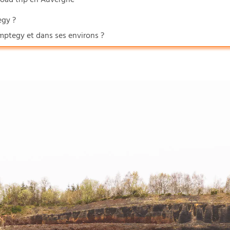
road trip en Auvergne
egy ?
emptegy et dans ses environs ?