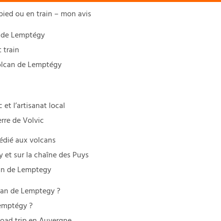
pied ou en train – mon avis
y de Lemptégy
 train
volcan de Lemptégy
 et l’artisanat local
erre de Volvic
dédié aux volcans
et sur la chaîne des Puys
can de Lemptegy
can de Lemptegy ?
Lemptégy ?